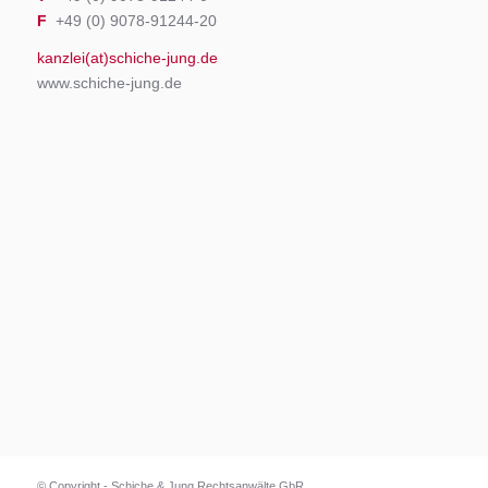
F
+49 (0) 9078-91244-20
kanzlei(at)schiche-jung.de
www.schiche-jung.de
© Copyright - Schiche & Jung Rechtsanwälte GbR